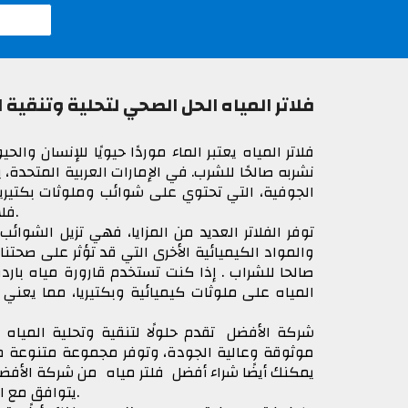
فلاتر المياه الحل الصحي لتحلية وتنقية ا
فلاتر المياه
يعتبر الماء موردًا حيويًا للإنسان والح
نشربه صالحًا للشرب. في الإمارات العربية المتحدة،
الجوفية، التي تحتوي على شوائب وملوثات بكتيرية
لتنقية وتحلية المياه وجعلها صالحة للشرب.
فلا
توفر الفلاتر العديد من المزايا، فهي تزيل الشوائ
والمواد الكيميائية الأخرى التي قد تؤثر على صحتن
صالحا للشراب . إذا كنت تستخدم قارورة مياه بارد
المياه على ملوثات كيميائية وبكتيريا، مما يعني
شركة الأفضل تقدم حلولًا لتنقية وتحلية المياه ف
موثوقة وعالية الجودة
، وتوفر مجموعة متنوعة 
يمكنك أيضًا شراء أفضل فلتر مياه من شركة الأفضل 
يتوافق مع المعايير الأوروبية لتحلية المياه وجعلها صالحة للشرب.