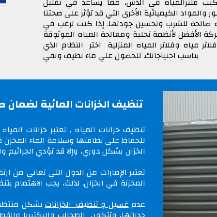
كيب فلترالمياه في الدش
، مما يساعد في تقليل
ياه صالحة للشرب وتحسين جودتها. إذا كنت ترغب في
ركة الأفضل لأنظمة تحلية ومعالجة المياه الموثوقة
لاتر مياه وفلاتر المياه المنزلية اختر النظام الذي
يناسب احتياجاتك. للحصول علي ماء نظيف ونقي
تنظيف
المائية لضمان ص
الخزانات
تنظيف خزانات المياه
, تعتبر خزانات المياه
للحفاظ على نظافتها وسلامة الماء المخزن في
الخزان
بشكل دوري، وإلا قد تؤدي الجراثيم وال
تعتبر الإمارات من الدول التي تعاني من ارتف
المخزنة في الخزان. لذلك، يجب الاهتمام ب
عدم
غسيل و تنظيف الخزانات
بشكل منتظم ي
جدرانها، وتتكون الطحالب والبكتيريا والفط